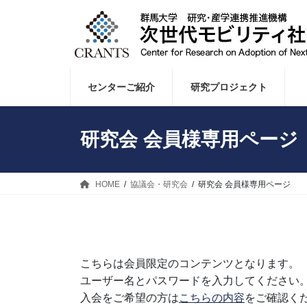
コ
ナ
ン
ビ
テ
ゲ
ン
ー
ツ
シ
センターご紹介
研究プロジェクト
へ
ョ
ス
ン
キ
に
研究会 会員様専用ページ
ッ
移
プ
動
HOME
協議会・研究会
研究会 会員様専用ページ
こちらは会員限定のコンテンツとなります。
ユーザー名とパスワードを入力してください
入会をご希望の方は
こちらの内容
をご確認く